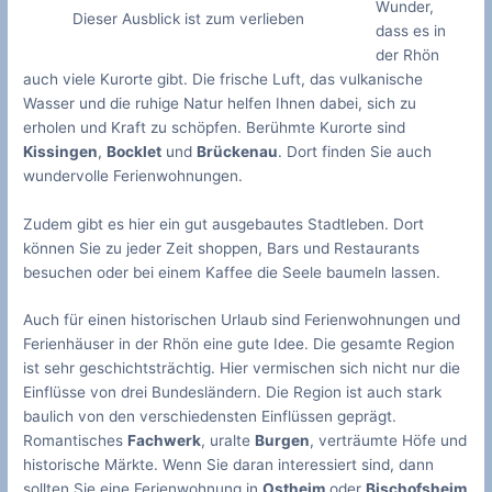
Wunder,
Dieser Ausblick ist zum verlieben
dass es in
der Rhön
auch viele Kurorte gibt. Die frische Luft, das vulkanische
Wasser und die ruhige Natur helfen Ihnen dabei, sich zu
erholen und Kraft zu schöpfen. Berühmte Kurorte sind
Kissingen
,
Bocklet
und
Brückenau
. Dort finden Sie auch
wundervolle Ferienwohnungen.
Zudem gibt es hier ein gut ausgebautes Stadtleben. Dort
können Sie zu jeder Zeit shoppen, Bars und Restaurants
besuchen oder bei einem Kaffee die Seele baumeln lassen.
Auch für einen historischen Urlaub sind Ferienwohnungen und
Ferienhäuser in der Rhön eine gute Idee. Die gesamte Region
ist sehr geschichtsträchtig. Hier vermischen sich nicht nur die
Einflüsse von drei Bundesländern. Die Region ist auch stark
baulich von den verschiedensten Einflüssen geprägt.
Romantisches
Fachwerk
, uralte
Burgen
, verträumte Höfe und
historische Märkte. Wenn Sie daran interessiert sind, dann
sollten Sie eine Ferienwohnung in
Ostheim
oder
Bischofsheim