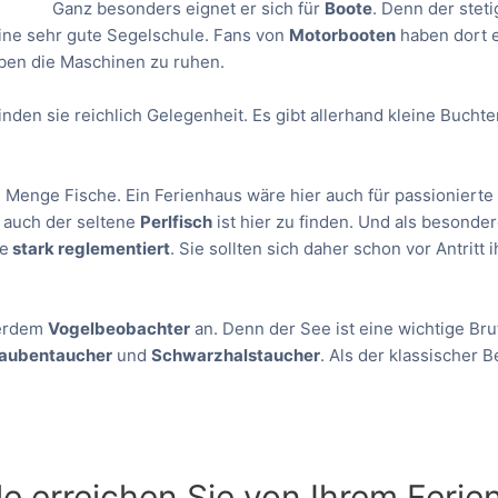
Ganz besonders eignet er sich für
Boote
. Denn der stet
eine sehr gute Segelschule. Fans von
Motorbooten
haben dort e
haben die Maschinen zu ruhen.
inden sie reichlich Gelegenheit. Es gibt allerhand kleine Buchten
 Menge Fische. Ein Ferienhaus wäre hier auch für passioniert
r auch der seltene
Perlfisch
ist hier zu finden. Und als besonder
ee
stark reglementiert
. Sie sollten sich daher schon vor Antritt 
ßerdem
Vogelbeobachter
an. Denn der See ist eine wichtige Bru
aubentaucher
und
Schwarzhalstaucher
. Als der klassischer 
e erreichen Sie von Ihrem Feri