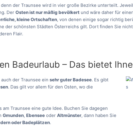
 denn der Traunsee wird in vier große Bezirke unterteilt. Jew
ng. Der
Osten ist nur mäßig bevölkert
und wäre daher für eine
rrliche, kleine Ortschaften
, von denen einige sogar richtig be
eine der schönsten Städten Österreichs gilt. Dort finden Sie nic
eren Flair.
den Badeurlaub – Das bietet Ihn
st auch der Traunsee ein
sehr guter Badesee
. Es gibt
esen
. Das gilt vor allem für den Osten, wo die
us am Traunsee eine gute Idee. Buchen Sie dagegen
in
Gmunden
,
Ebensee
oder
Altmünster
, dann haben Sie
ädern oder Badeplätzen
.