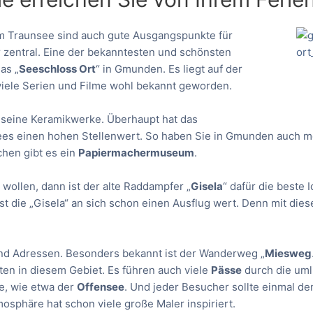
 Traunsee sind auch gute Ausgangspunkte für
r zentral. Eine der bekanntesten und schönsten
as „
Seeschloss Ort
“ in Gmunden. Es liegt auf der
viele Serien und Filme wohl bekannt geworden.
r seine Keramikwerke. Überhaupt hat das
ees einen hohen Stellenwert. So haben Sie in Gmunden auch 
rchen gibt es ein
Papiermachermuseum
.
ollen, dann ist der alte Raddampfer „
Gisela
“ dafür die beste 
t die „Gisela“ an sich schon einen Ausflug wert. Denn mit die
and Adressen. Besonders bekannt ist der Wanderweg „
Miesweg
ten in diesem Gebiet. Es führen auch viele
Pässe
durch die uml
ee, wie etwa der
Offensee
. Und jeder Besucher sollte einmal 
sphäre hat schon viele große Maler inspiriert.