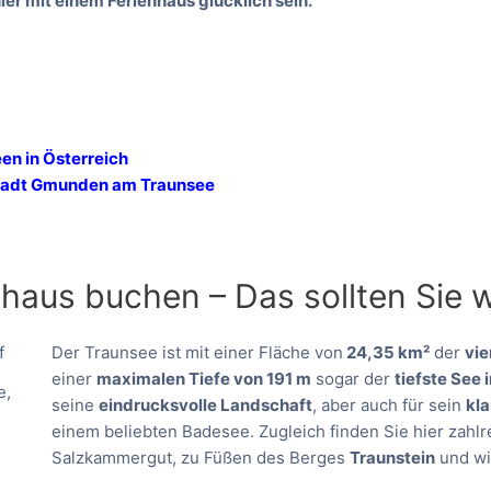
er mit einem Ferienhaus glücklich sein.
een in Österreich
 Stadt Gmunden am Traunsee
nhaus buchen – Das sollten Sie 
Der Traunsee ist mit einer Fläche von
24,35 km²
der
vie
einer
maximalen Tiefe von 191 m
sogar der
tiefste See 
e,
seine
eindrucksvolle Landschaft
, aber auch für sein
kl
einem beliebten Badesee. Zugleich finden Sie hier zahlr
Salzkammergut, zu Füßen des Berges
Traunstein
und wi