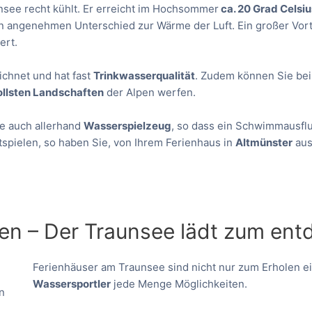
nsee recht kühlt. Er erreicht im Hochsommer
ca. 20 Grad Celsiu
n angenehmen Unterschied zur Wärme der Luft. Ein großer Vort
ert.
chnet und hat fast
Trinkwasserqualität
. Zudem können Sie be
ollsten Landschaften
der Alpen werfen.
ie auch allerhand
Wasserspielzeug
, so dass ein Schwimmausfl
itspielen, so haben Sie, von Ihrem Ferienhaus in
Altmünster
aus
eben – Der Traunsee lädt zum ent
Ferienhäuser am Traunsee sind nicht nur zum Erholen ein
Wassersportler
jede Menge Möglichkeiten.
n